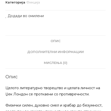
Категорија
Фикција
Додади во омилени
ОПИС
ДОПОЛНИТЕЛНИ ИНФОРМАЦИИ
МИСЛЕЊА (0)
Опис
Целото литературно творештво и целата личност на
Џек Лондон се проткаени со противречности.
Физички силен, духовно смел и храбар до безумност,