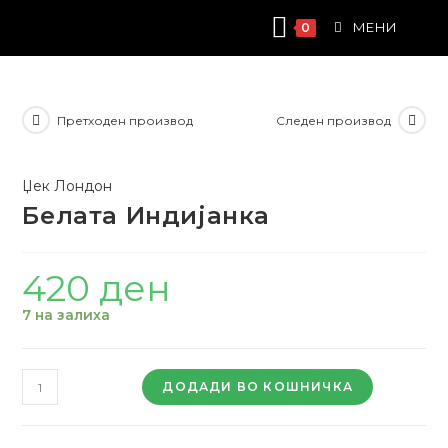
Skip
МЕНИ
0
to
content
Претходен производ
Следен производ
Џек Лондон
Белата Индијанка
420
ден
7 на залиха
Белата
ДОДАДИ ВО КОШНИЧКА
Индијанка
quantity