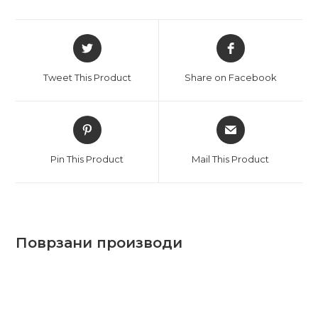
Отвори
Отвори
во
во
нов
нов
Tweet This Product
Share on Facebook
прозорец
прозорец
Отвори
Отвори
во
во
нов
нов
Pin This Product
Mail This Product
прозорец
прозорец
Поврзани производи