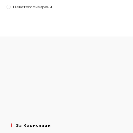
Некатегоризирани
За Корисници