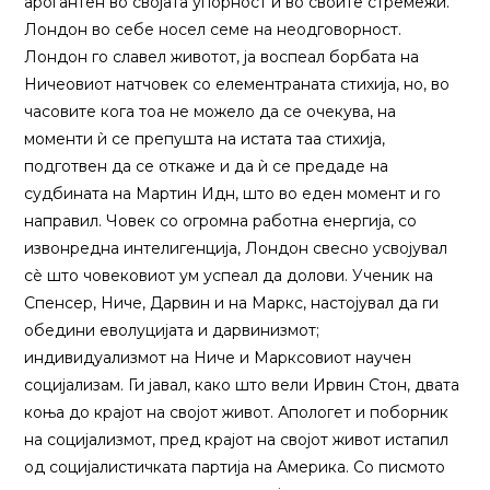
арогантен во својата упорност и во своите стремежи.
Лондон во себе носел семе на неодговорност.
Лондон го славел животот, ја воспеал борбата на
Ничеовиот натчовек со елементраната стихија, но, во
часовите кога тоа не можело да се очекува, на
моменти ѝ се препушта на истата таа стихија,
подготвен да се откаже и да ѝ се предаде на
судбината на Мартин Идн, што во еден момент и го
направил. Човек со огромна работна енергија, со
извонредна интелигенција, Лондон свесно усвојувал
сѐ што човековиот ум успеал да долови. Ученик на
Спенсер, Ниче, Дарвин и на Маркс, настојувал да ги
обедини еволуцијата и дарвинизмот;
индивидуализмот на Ниче и Марксовиот научен
социјализам. Ги јавал, како што вели Ирвин Стон, двата
коња до крајот на својот живот. Апологет и поборник
на социјализмот, пред крајот на својот живот истапил
од социјалистичката партија на Америка. Со писмото