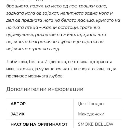
брашното, парчиња месо од лос, трошки сало,
задната нога од зајакот, непипната задна нога и
дел од предната нога на белата ласица, крилото на
ноќната птица – жални остатоци, трагично
одрекување, распетие на животот, храна што
нејзината безгранична љубов и ја скрати на
нејзината страшна глад.
Лабискви, белата Индијанка, се откажа од храната
или, поточно, ја чуваше храната за својот сакан, за да
преживее нејзината љубов.
Дополнителни информации
АВТОР
Џек Лондон
ЈАЗИК
Македонски
НАСЛОВ НА ОРИГИНАЛОТ
SMOKE BELLEW