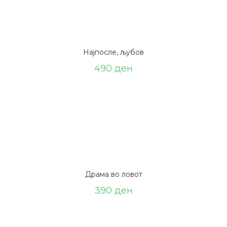
Најпосле, љубов
490
ден
Драма во ловот
390
ден