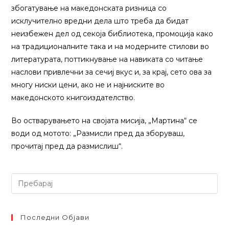
збогатување на македонската ризница со
исклучително вредни дела што треба да бидат
неизбежен дел од секоја библиотека, промоција како
на традиционалните така и на модерните стилови во
литературата, поттикнување на навиката со читање
наслови привлечни за сечиј вкус и, за крај, сето ова за
многу ниски цени, ако не и најниските во
македонското книгоиздателство.
Во остварувањето на својата мисија, „Мартина“ се
води од мотото: „Размисли пред да зборуваш,
прочитај пред да размислиш“.
Барај
Последни Објави