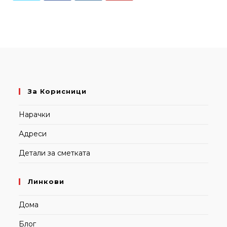
Отвори
Отвори
Отвори
Отвори
во
во
во
во
нов
нов
нов
нов
таб
таб
таб
таб
За Корисници
Нарачки
Адреси
Детали за сметката
Линкови
Дома
Блог