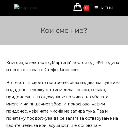
Skip
МЕНИ
0
to
content
Кои сме ние?
Книгоиздателството „Мартина“ постои од 1991 година
и негов основач е Стефо Јаневски.
Во текот на своето постоење, оваа издавачка куќа има
издадено неколку стотини дела, со кои, секако,
придонесува, за одржување во живот на убавата
мисла и на пишаниот збор. И покрај овој нејзин
придонес, нејзината мисија не запира тука. Таа и
понатаму продолжува да се залага за остварување на
своите цели, за кои, всушност, и е основана –