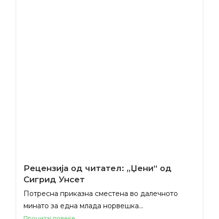
Рецензија од читател: „Џени“ од
Сигрид Унсет
Потресна приказна сместена во далечното
минато за една млада норвешка...
Прочитај повеќе