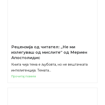
Рецензија од читател: „Не ми
излегуваш од мислите“ од Мериен
Апостолидис
Книга чија тема е љубовта, но не вештачката
интелигенција. Темата...
Прочитај повеќе