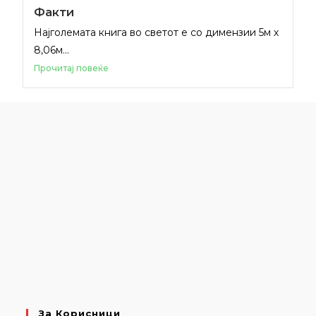
Факти
Најголемата книга во светот е со димензии 5м х
8,06м...
Прочитај повеќе
За Корисници