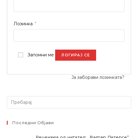
Лозинка
*
Запомни ме
ЛОГИРАЈ СЕ
Ја заборави лозинката?
Последни Објави
Рецензија од читател: „Валтер Питерсе“