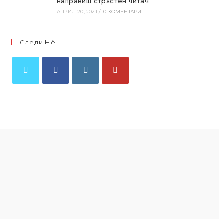
направиш страстен читач
АПРИЛ 20, 2021
/
0 КОМЕНТАРИ
Следи Нѐ