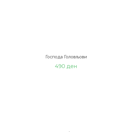
Господа Головљови
490
ден