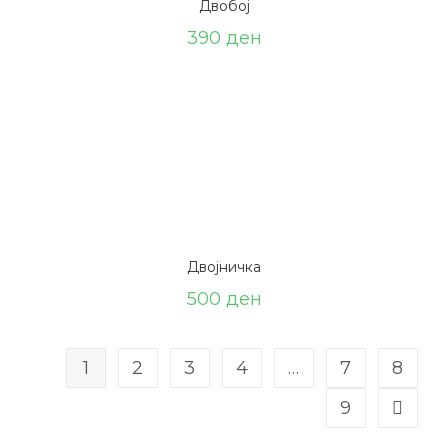
Двобој
390
ден
Двојничка
500
ден
1
2
3
4
…
7
8
9