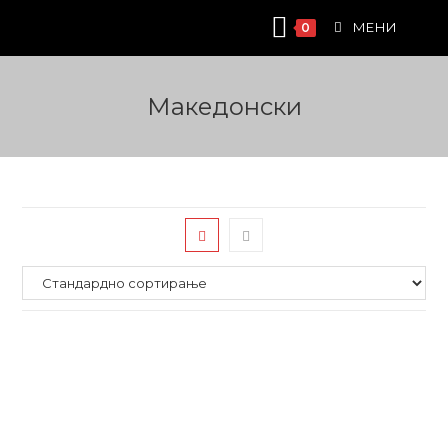
Skip
МЕНИ
0
to
content
Македонски