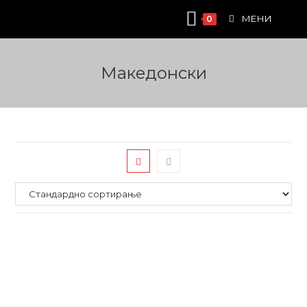
Skip
МЕНИ
0
to
content
Македонски