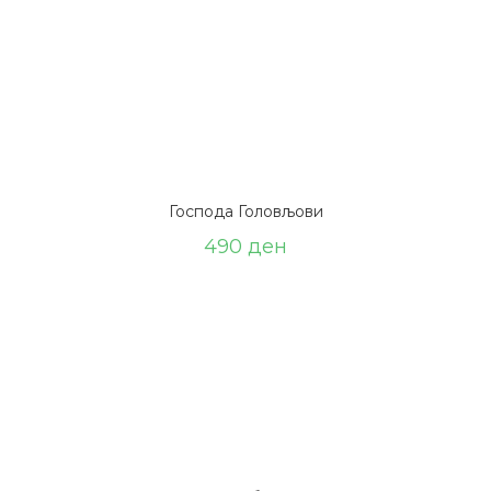
Господа Головљови
490
ден