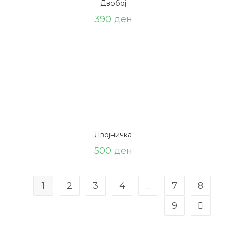
Двобој
390
ден
Двојничка
500
ден
1
2
3
4
…
7
8
9