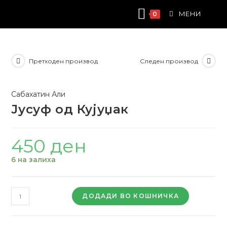
Skip
МЕНИ
0
to
content
Претходен производ
Следен производ
Сабахатин Али
Јусуф од Кујуџак
450
ден
6 на залиха
Јусуф
ДОДАДИ ВО КОШНИЧКА
од
Кујуџак