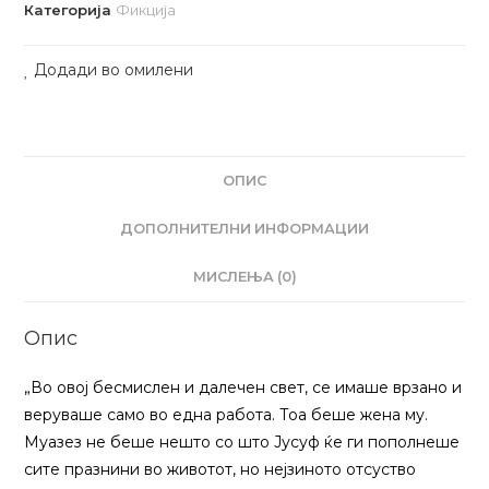
quantity
Категорија
Фикција
Додади во омилени
ОПИС
ДОПОЛНИТЕЛНИ ИНФОРМАЦИИ
МИСЛЕЊА (0)
Опис
„Во овој бесмислен и далечен свет, се имаше врзано и
веруваше само во една работа. Тоа беше жена му.
Муазез не беше нешто со што Јусуф ќе ги пополнеше
сите празнини во животот, но нејзиното отсуство