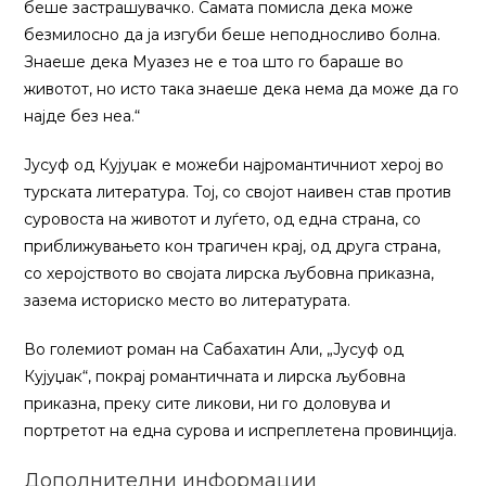
беше застрашувачко. Самата помисла дека може
безмилосно да ја изгуби беше неподносливо болна.
Знаеше дека Муазез не е тоа што го бараше во
животот, но исто така знаеше дека нема да може да го
најде без неа.“
Јусуф од Кујуџак е можеби најромантичниот херој во
турската литература. Тој, со својот наивен став против
суровоста на животот и луѓето, од една страна, со
приближувањето кон трагичен крај, од друга страна,
со херојството во својата лирска љубовна приказна,
зазема историско место во литературата.
Во големиот роман на Сабахатин Али, „Јусуф од
Кујуџак“, покрај романтичната и лирска љубовна
приказна, преку сите ликови, ни го доловува и
портретот на една сурова и испреплетена провинција.
Дополнителни информации