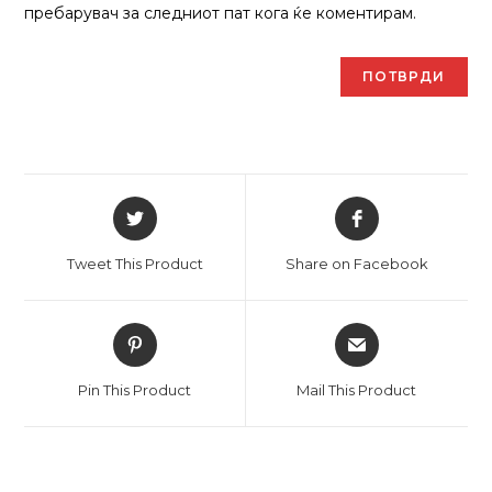
пребарувач за следниот пат кога ќе коментирам.
Отвори
Отвори
во
во
нов
нов
Tweet This Product
Share on Facebook
прозорец
прозорец
Отвори
Отвори
во
во
нов
нов
Pin This Product
Mail This Product
прозорец
прозорец