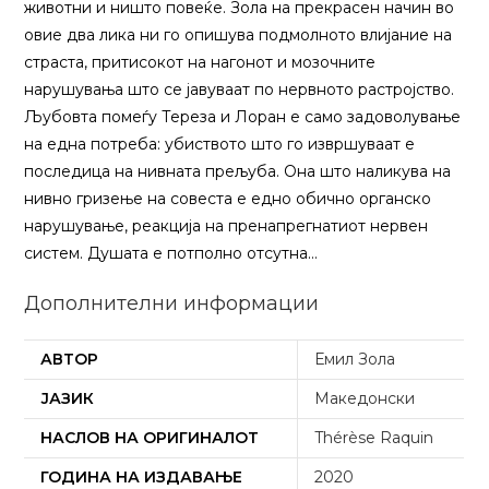
животни и ништо повеќе. Зола на прекрасен начин во
овие два лика ни го опишува подмолното влијание на
страста, притисокот на нагонот и мозочните
нарушувања што се јавуваат по нервното растројство.
Љубовта помеѓу Тереза и Лоран е само задоволување
на една потреба: убиството што го извршуваат е
последица на нивната прељуба. Она што наликува на
нивно гризење на совеста е едно обично органско
нарушување, реакција на пренапрегнатиот нервен
систем. Душата е потполно отсутна…
Дополнителни информации
АВТОР
Емил Зола
ЈАЗИК
Македонски
НАСЛОВ НА ОРИГИНАЛОТ
Thérèse Raquin
ГОДИНА НА ИЗДАВАЊЕ
2020