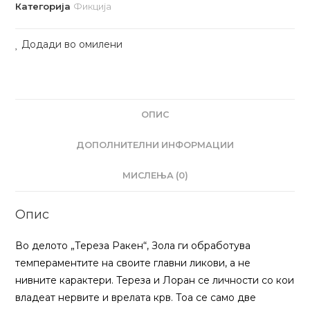
Категорија
Фикција
Додади во омилени
ОПИС
ДОПОЛНИТЕЛНИ ИНФОРМАЦИИ
МИСЛЕЊА (0)
Опис
Во делото „Тереза Ракен“, Зола ги обработува
темпераментите на своите главни ликови, а не
нивните карактери. Тереза и Лоран се личности со кои
владеат нервите и врелата крв. Тоа се само две