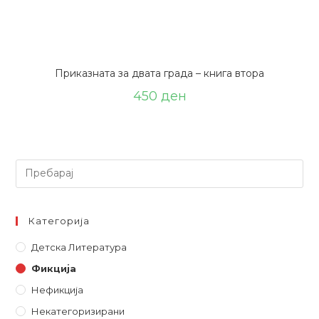
Приказната за двата града – книга втора
450
ден
Барај
Категорија
Детска Литературa
Фикција
Нефикција
Некатегоризирани