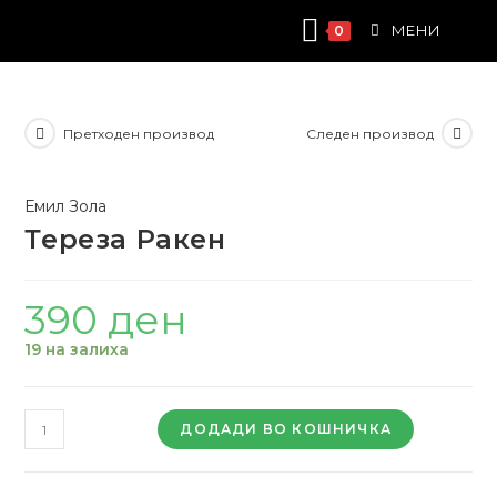
Skip
МЕНИ
0
to
content
Претходен производ
Следен производ
Емил Зола
Тереза Ракен
390
ден
19 на залиха
Тереза
ДОДАДИ ВО КОШНИЧКА
Ракен
quantity