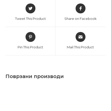
Отвори
Отвори
во
во
нов
нов
Tweet This Product
Share on Facebook
прозорец
прозорец
Отвори
Отвори
во
во
нов
нов
Pin This Product
Mail This Product
прозорец
прозорец
Поврзани производи