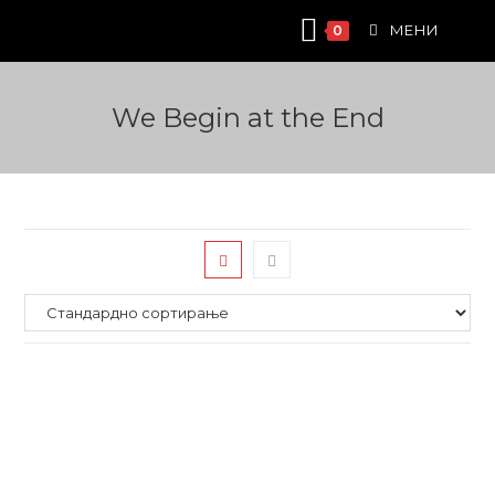
Skip
МЕНИ
0
to
content
We Begin at the End