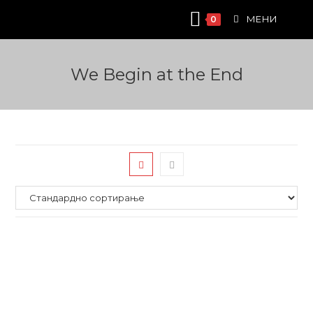
Skip
МЕНИ
0
to
content
We Begin at the End