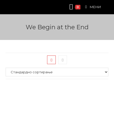
Skip
МЕНИ
0
to
content
We Begin at the End