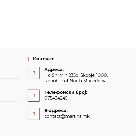
Контакт
Адреса:
Ho Shi Min 235b, Skopje 1000,
Republic of North Macedonia
Телефонски број:
075434245
Е-адреса:
Opens
contact@martina.mk
in
your
application