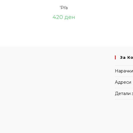
’Рѓа
420
ден
За К
Нарачк
Адреси
Детали 