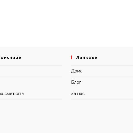
орисници
Линкови
и
Дома
Блог
за сметката
За нас