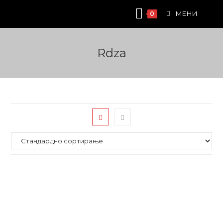
Skip
МЕНИ
0
to
content
Rdza