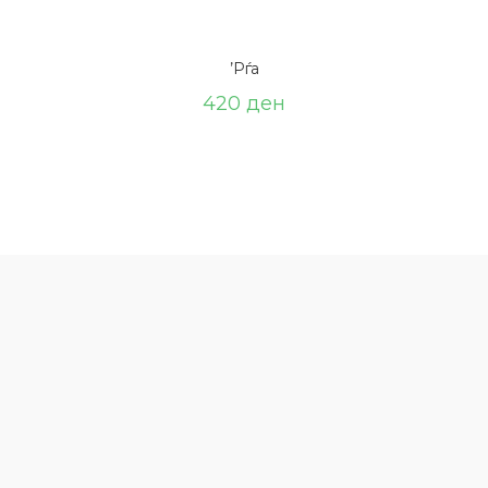
’Рѓа
420
ден