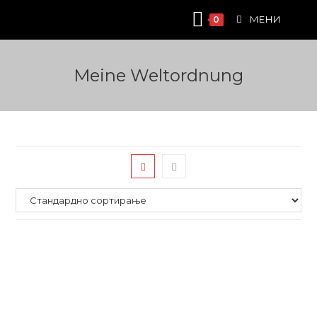
Skip
МЕНИ
0
to
content
Meine Weltordnung