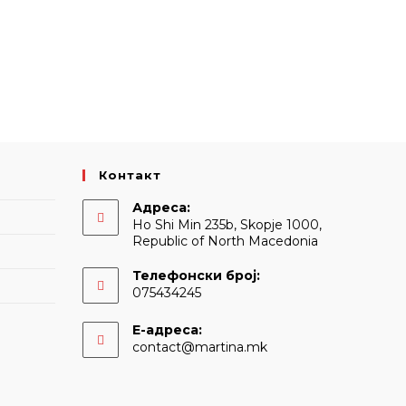
Контакт
Адреса:
Ho Shi Min 235b, Skopje 1000,
Republic of North Macedonia
Телефонски број:
075434245
Е-адреса:
Opens
contact@martina.mk
in
your
application