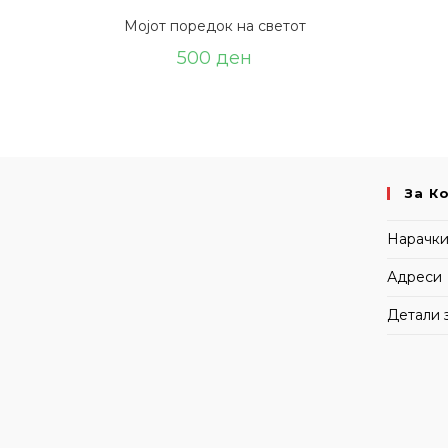
Мојот поредок на светот
500
ден
За К
Нарачк
Адреси
Детали 