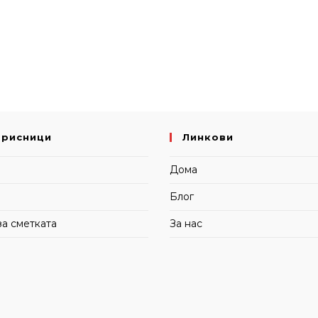
орисници
Линкови
и
Дома
Блог
за сметката
За нас