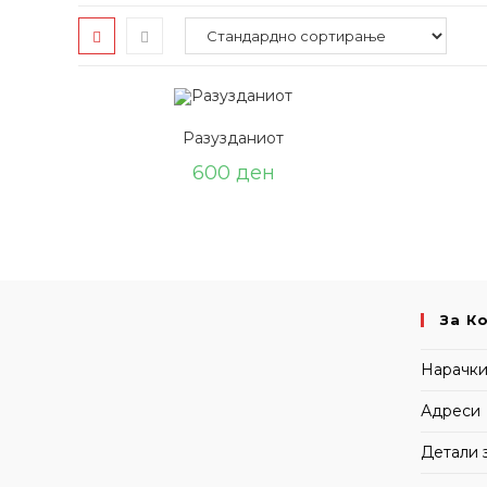
Разузданиот
600
ден
За К
Нарачк
Адреси
Детали 