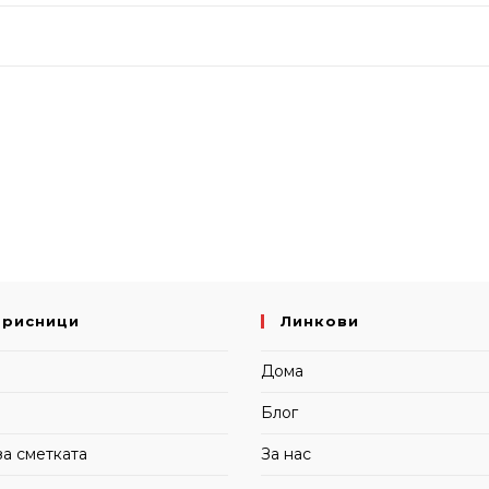
орисници
Линкови
и
Дома
Блог
за сметката
За нас