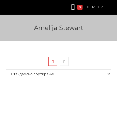
Skip
МЕНИ
0
to
content
Amelija Stewart