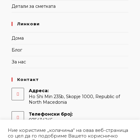
Детали за сметката
Линкови
Дома
Блог
За нас
Контакт
Адреса:
Ho Shi Min 235b, Skopje 1000, Republic of
North Macedonia
Телефонски број:
075434245
Ние користиме „колачиња“ на оваа веб-страница
Е-адреса:
со цел да го подобриме Вашето корисничко
Opens
contact@martina.mk