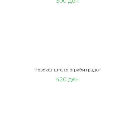
500
ден
Човекот што го ограби градот
420
ден