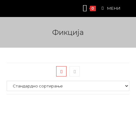
Skip
МЕНИ
0
to
content
Фикција