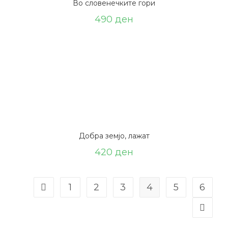
Во словенечките гори
490
ден
Добра земјо, лажат
420
ден
1
2
3
4
5
6