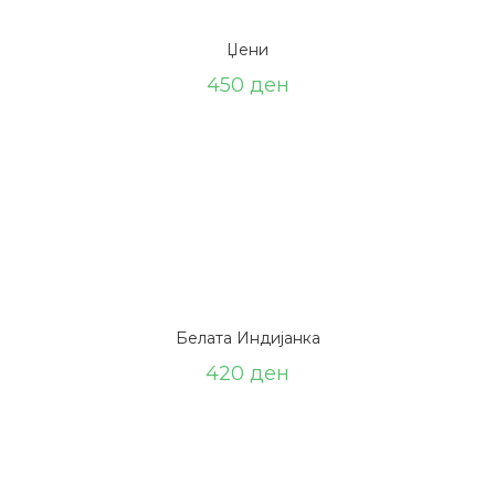
Џени
450
ден
Белата Индијанка
420
ден