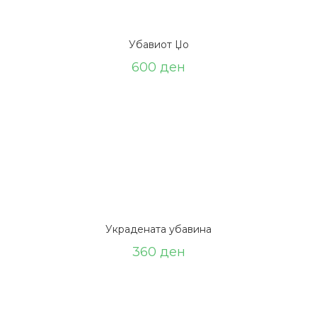
Убавиот Џо
600
ден
Украдената убавина
360
ден