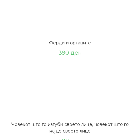
Ферди и ортаците
390
ден
Човекот што го изгуби своето лице, човекот што го
најде своето лице