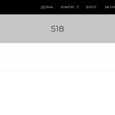
ДОМА
КНИГИ
БЛОГ
ЗА Н
518