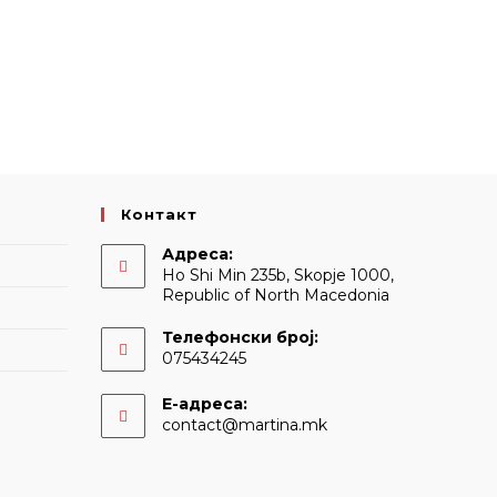
Контакт
Адреса:
Ho Shi Min 235b, Skopje 1000,
Republic of North Macedonia
Телефонски број:
075434245
Е-адреса:
Opens
contact@martina.mk
in
your
application