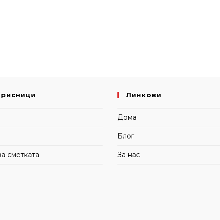
орисници
Линкови
и
Дома
Блог
за сметката
За нас