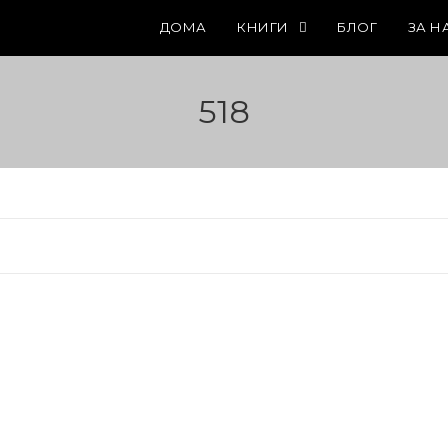
ДОМА
КНИГИ
БЛОГ
ЗА Н
518