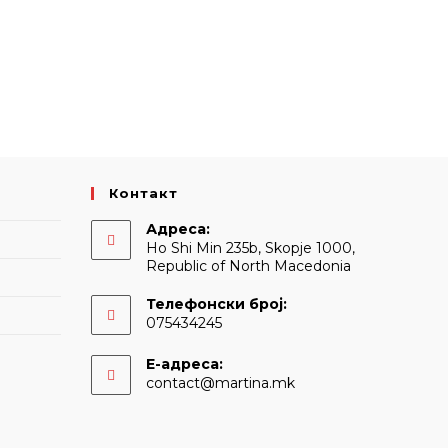
Контакт
Адреса:
Ho Shi Min 235b, Skopje 1000,
Republic of North Macedonia
Телефонски број:
075434245
Е-адреса:
Opens
contact@martina.mk
in
your
application