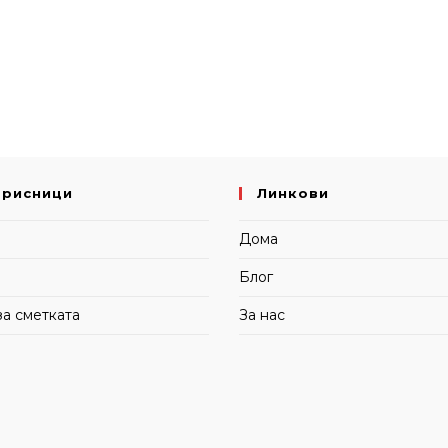
орисници
Линкови
и
Дома
Блог
за сметката
За нас