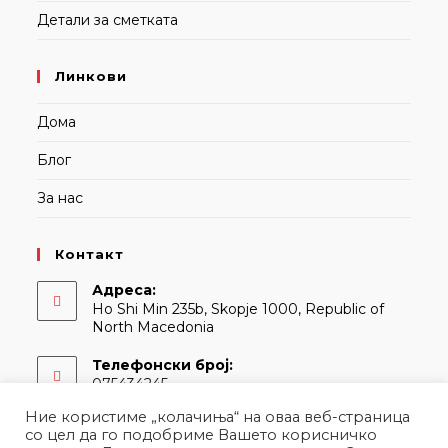
Детали за сметката
Линкови
Дома
Блог
За нас
Контакт
Адреса:
Ho Shi Min 235b, Skopje 1000, Republic of
North Macedonia
Телефонски број:
075434245
Ние користиме „колачиња“ на оваа веб-страница
Е-адреса:
со цел да го подобриме Вашето корисничко
Opens
contact@martina.mk