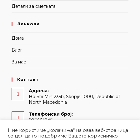
Детали за сметката
Линкови
Дома
Блог
За нас
Контакт
Адреса:
Ho Shi Min 235b, Skopje 1000, Republic of
North Macedonia
Телефонски број:
075434245
Ние користиме „колачиња“ на оваа веб-страница
Е-адреса:
со цел да го подобриме Вашето корисничко
Opens
contact@martina.mk