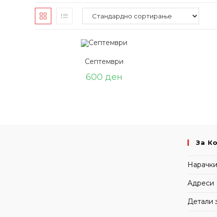
Септември
600
ден
За К
Нарачк
Адреси
Детали 