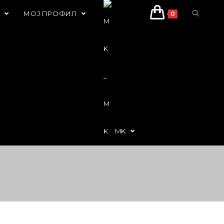
С
МОЈ ПРОФИЛ
0
MK