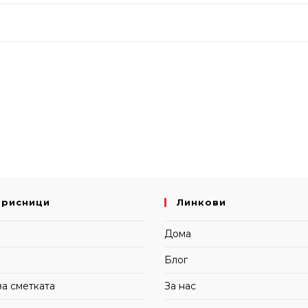
орисници
Линкови
и
Дома
Блог
за сметката
За нас