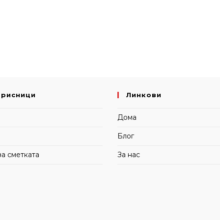
орисници
Линкови
и
Дома
Блог
за сметката
За нас