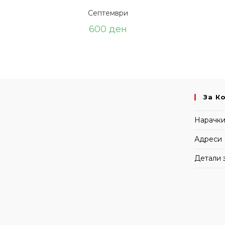
Септември
600
ден
За К
Нарачк
Адреси
Детали 