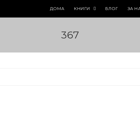
ДОМА
КНИГИ
БЛОГ
ЗА Н
367