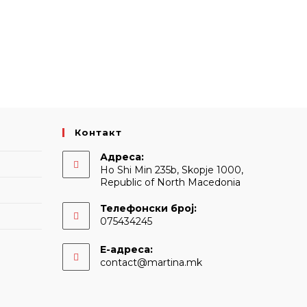
Контакт
Адреса:
Ho Shi Min 235b, Skopje 1000,
Republic of North Macedonia
Телефонски број:
075434245
Е-адреса:
Opens
contact@martina.mk
in
your
application