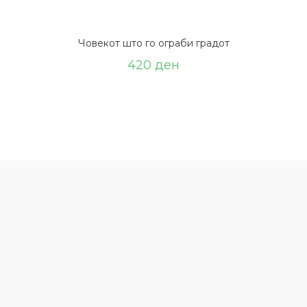
Човекот што го ограби градот
420
ден