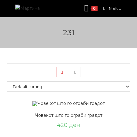
Skip
MENU
0
to
content
231
Човекот што го ограби градот
420
ден