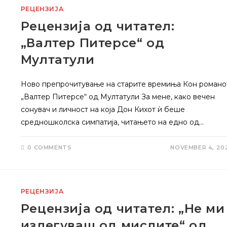
РЕЦЕНЗИЈА
Рецензија од читател:
„Валтер Питерсе“ од
Мултатули
Ново препрочитување на старите времиња Кон романо
„Валтер Питерсе“ од Мултатули За мене, како вечен
сонувач и личност на која Дон Кихот ѝ беше
средношколска симпатија, читањето на едно од…
0 COMMENTS
NOVEMBER 4, 20
РЕЦЕНЗИЈА
Рецензија од читател: „Не ми
излегуваш од мислите“ од