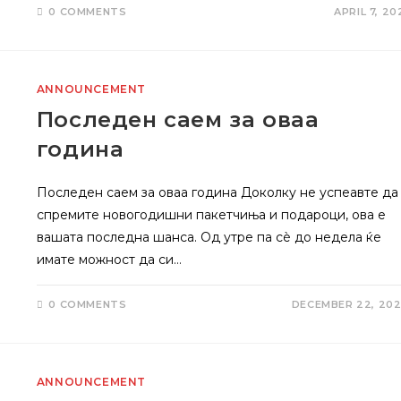
0 COMMENTS
APRIL 7, 20
ANNOUNCEMENT
Последен саем за оваа
година
Последен саем за оваа година Доколку не успеавте да
спремите новогодишни пакетчиња и подароци, ова е
вашата последна шанса. Од утре па сѐ до недела ќе
имате можност да си…
0 COMMENTS
DECEMBER 22, 20
ANNOUNCEMENT