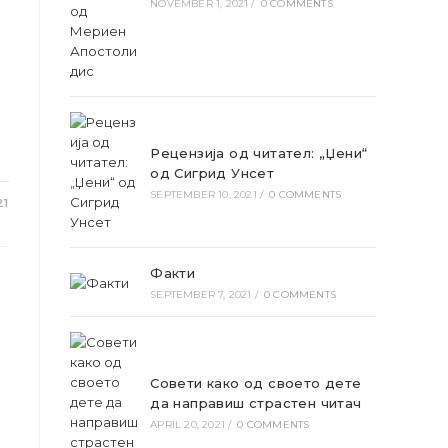
NOVEMBER 1, 2021
/
0 COMMENTS
Рецензија од читател: „Џени“
од Сигрид Унсет
SEPTEMBER 10, 2021
/
0 COMMENTS
21
Факти
SEPTEMBER 7, 2021
/
0 COMMENTS
Совети како од своето дете
да направиш страстен читач
APRIL 20, 2021
/
0 COMMENTS