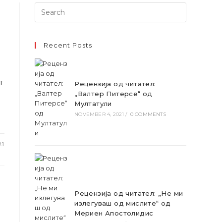
Search
for:
Recent Posts
т
Рецензија од читател:
„Валтер Питерсе“ од
Мултатули
NOVEMBER 4, 2021
/
0 COMMENTS
21
Рецензија од читател: „Не ми
излегуваш од мислите“ од
Мериен Апостолидис