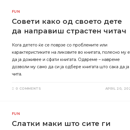
FUN
Совети како од своето дете
да направиш страстен читач
Кога детето ќе се поврзе со проблемите или
карактеристиките на ликовите во книгата, полесно му е
да ја доживее и сфати книгата. Одвреме – навреме
дозволи му само да си ја одбере книгата што сака да ја
чита.
0 COMMENTS
APRIL 20, 20
FUN
Слатки маки што сите ги