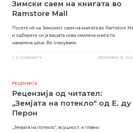
Зимски саем на книгата во
Ramstore Mall
Посете нѐ на Зимскиот саем на книгата во Ramstore Ma
и одберете си ја вашата нова омилена книга по
намалена цена. Ве очекуваме.
0 COMMENTS
DECEMBER 15, 20
РЕЦЕНЗИЈА
Рецензија од читател:
„Земјата на потекло“ од Е. ду
Перон
„Земјата на потекло“, всушност, е главно