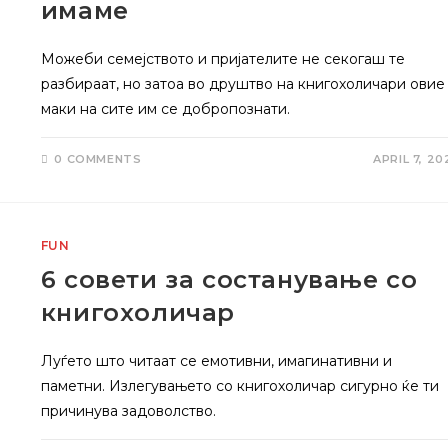
имаме
Можеби семејството и пријателите не секогаш те
разбираат, но затоа во друштво на книгохоличари овие
маки на сите им се добропознати.
0 COMMENTS
APRIL 7, 20
FUN
6 совети за состанување со
книгохоличар
Луѓето што читаат се емотивни, имагинативни и
паметни. Излегувањето со книгохоличар сигурно ќе ти
причинува задоволство.