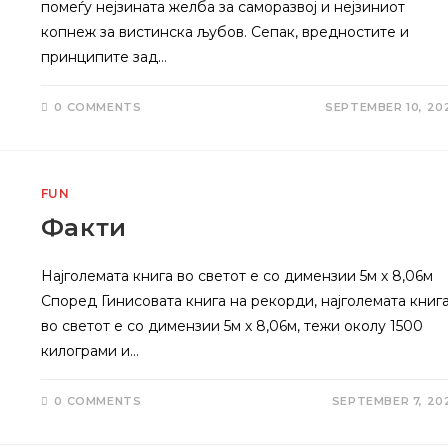
помеѓу нејзината желба за саморазвој и нејзиниот
копнеж за вистинска љубов. Сепак, вредностите и
принципите зад…
0 COMMENTS
SEPTEMBER 10, 20
FUN
Факти
Најголемата книга во светот е со димензии 5м х 8,06м
Според Гинисовата книга на рекорди, најголемата книг
во светот е со димензии 5м х 8,06м, тежи околу 1500
килограми и…
0 COMMENTS
SEPTEMBER 7, 20