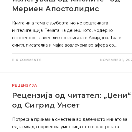
Мериен Апостолидис
Книга чија тема е љубовта, но не вештачката
интелигенција. Темата на денешното, модерно
општество. Главен лик во книгата е Аријадна. Таа е
сингл, писателка и мајка вовлечена во афера со…
0 COMMENTS
NOVEMBER 1, 20
РЕЦЕНЗИЈА
Рецензија од читател: „Џени“
од Сигрид Унсет
Потресна приказна сместена во далечното минато за
една млада норвешка уметница што е растргната