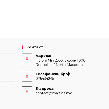
Контакт
Адреса:
Ho Shi Min 235b, Skopje 1000,
Republic of North Macedonia
Телефонски број:
075434245
Е-адреса:
Opens
contact@martina.mk
in
your
application