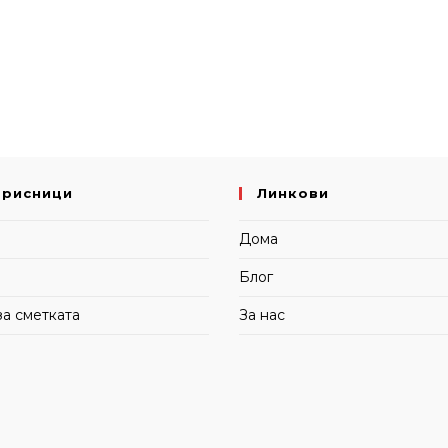
орисници
Линкови
и
Дома
Блог
за сметката
За нас