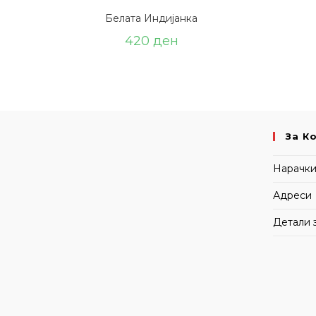
Белата Индијанка
420
ден
За К
Нарачк
Адреси
Детали 