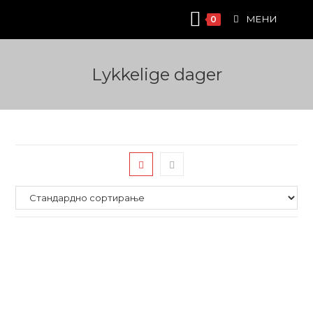
Skip
МЕНИ
0
to
content
Lykkelige dager