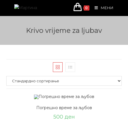
Skip
МЕНИ
0
to
content
Krivo vrijeme za ljubav
Погрешно време за љубов
500
ден