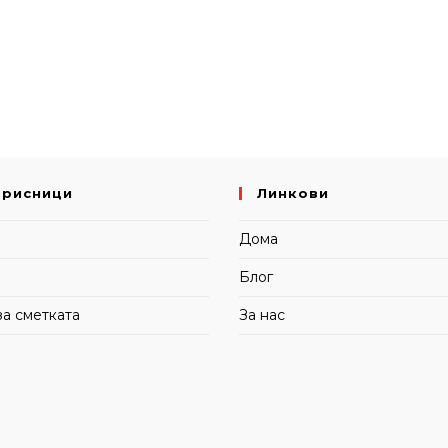
орисници
Линкови
и
Дома
Блог
за сметката
За нас