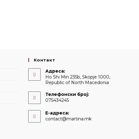
Контакт
Адреса:
Ho Shi Min 235b, Skopje 1000,
Republic of North Macedonia
Телефонски број:
075434245
Е-адреса:
Opens
contact@martina.mk
in
your
application