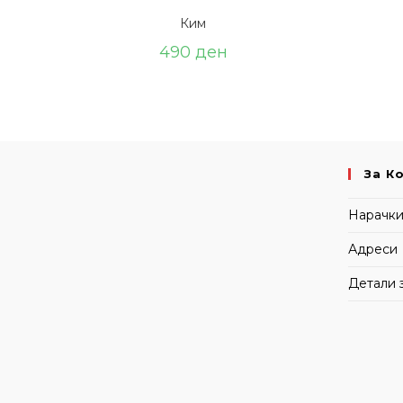
Ким
490
ден
За К
Нарачк
Адреси
Детали 