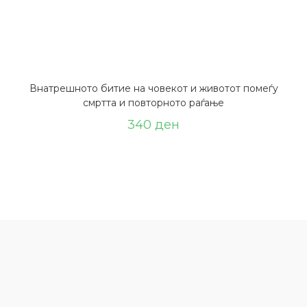
Внатрешното битие на човекот и животот помеѓу
смртта и повторното раѓање
340
ден