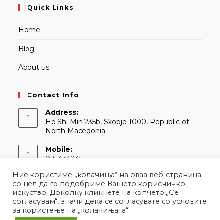
Quick Links
Home
Blog
About us
Contact Info
Address:
Ho Shi Min 235b, Skopje 1000, Republic of
North Macedonia
Mobile:
075434245
Ние користиме „колачиња“ на оваа веб-страница
Email:
со цел да го подобриме Вашето корисничко
Opens
contact@martina.mk
искуство. Доколку кликнете на копчето „Се
in
согласувам“, значи дека се согласувате со условите
your
за користење на „колачињата“.
application