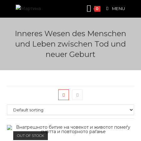
Skip
MENU
0
to
content
Inneres Wesen des Menschen
und Leben zwischen Tod und
neuer Geburt
OUT OF STOCK