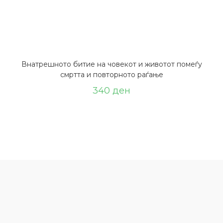
Внатрешното битие на човекот и животот помеѓу
смртта и повторното раѓање
340
ден