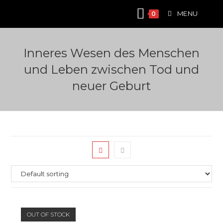
Skip
MENU
0
to
content
Inneres Wesen des Menschen
und Leben zwischen Tod und
neuer Geburt
OUT OF STOCK