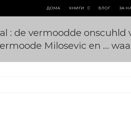
ДОМА
КНИГИ
БЛОГ
ЗА Н
al : de vermoodde onscuhld 
vermoode Milosevic en ... wa