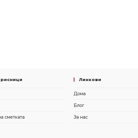
орисници
Линкови
и
Дома
Блог
за сметката
За нас