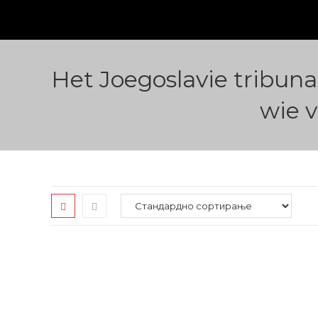
Skip
to
content
Het Joegoslavie tribuna
wie 