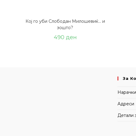
Кој го уби Слободан Милошевиќ… и
зошто?
490
ден
За К
Нарачк
Адреси
Детали 