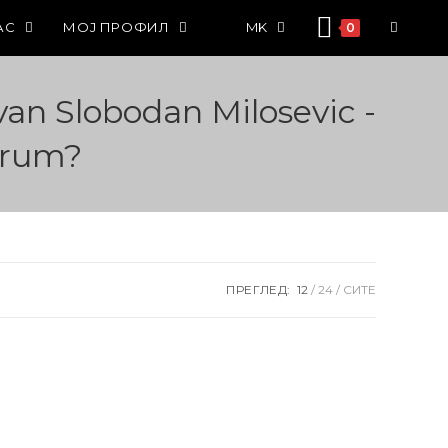
АС
МОЈ ПРОФИЛ
MK
0
van Slobodan Milosevic -
arum?
ПРЕГЛЕД:
12
24
СИТЕ