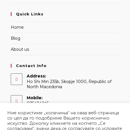
Quick Links
Home
Blog
About us
Contact Info
Address:
Ho Shi Min 235b, Skopje 1000, Republic of
North Macedonia
Mobile:
075434245
Ние користиме „колачиња“ на оваа веб-страница
Email:
со цел да го подобриме Вашето корисничко
Opens
contact@martina.mk
искуство. Доколку кликнете на копчето „Се
in
согласувам“, значи дека се согласувате со условите