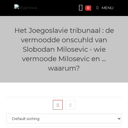
Skip
MENU
0
to
content
Het Joegoslavie tribunaal : de
vermoodde onscuhld van
Slobodan Milosevic - wie
vermoode Milosevic en ...
waarum?