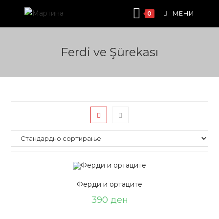
Skip
МЕНИ
0
to
content
Ferdi ve Şürekası
Ферди и ортаците
390
ден