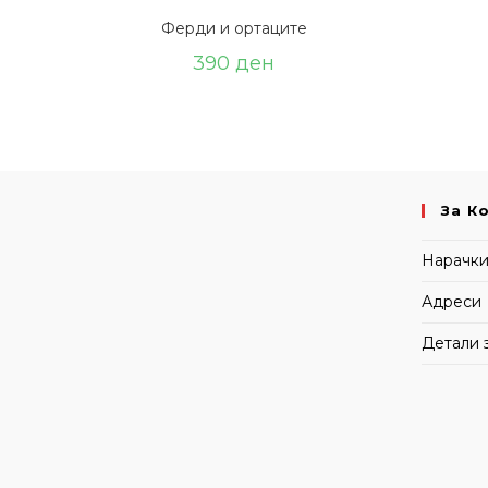
Ферди и ортаците
390
ден
За К
Нарачк
Адреси
Детали 