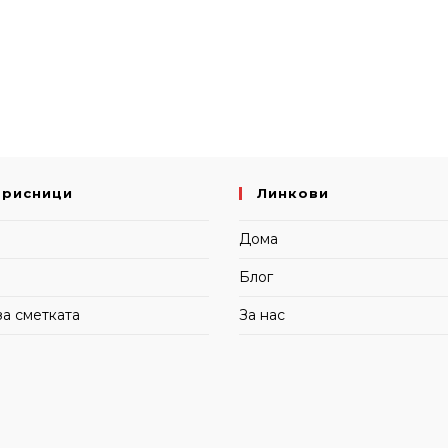
орисници
Линкови
и
Дома
Блог
за сметката
За нас