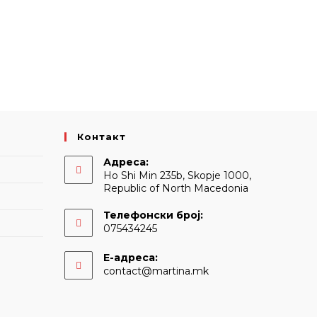
Контакт
Адреса:
Ho Shi Min 235b, Skopje 1000,
Republic of North Macedonia
Телефонски број:
075434245
Е-адреса:
Opens
contact@martina.mk
in
your
application