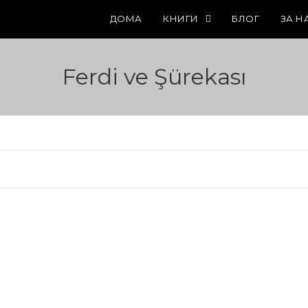
ДОМА
КНИГИ
БЛОГ
ЗА Н
Ferdi ve Şürekası