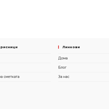
орисници
Линкови
и
Дома
Блог
за сметката
За нас