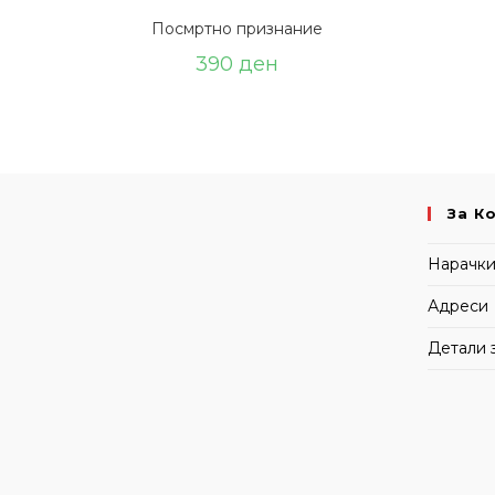
Посмртно признание
390
ден
За К
Нарачк
Адреси
Детали 