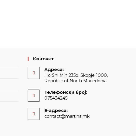
Контакт
Адреса:
Ho Shi Min 235b, Skopje 1000,
Republic of North Macedonia
Телефонски број:
075434245
Е-адреса:
Opens
contact@martina.mk
in
your
application