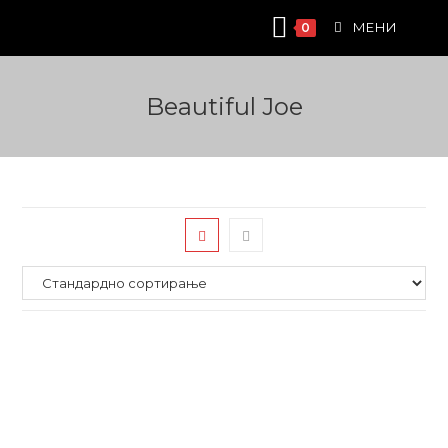
Skip
МЕНИ
0
to
content
Beautiful Joe