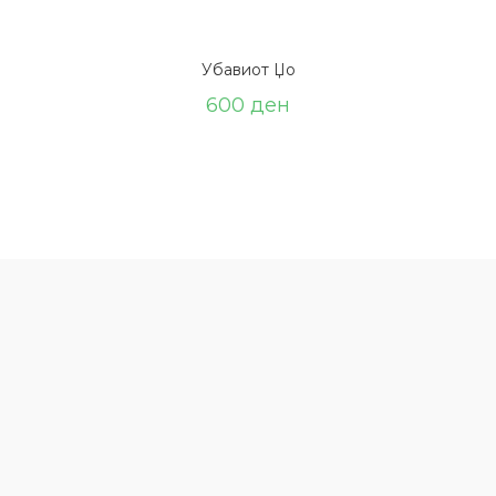
Убавиот Џо
600
ден