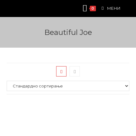
Skip
МЕНИ
0
to
content
Beautiful Joe