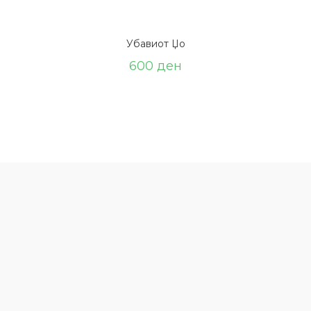
Убавиот Џо
600
ден