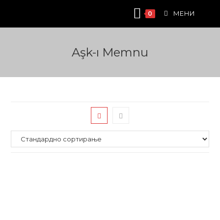
Skip
МЕНИ
0
to
content
Aşk-ı Memnu