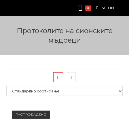
Skip
МЕНИ
0
to
content
Протоколите на сионските
мъдреци
РАСПРОДАДЕНО