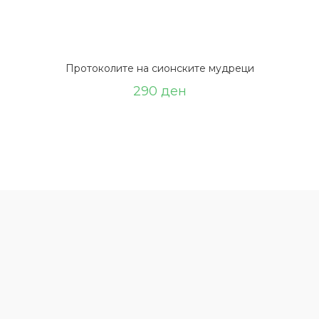
Протоколите на сионските мудреци
290
ден