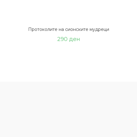
Протоколите на сионските мудреци
290
ден