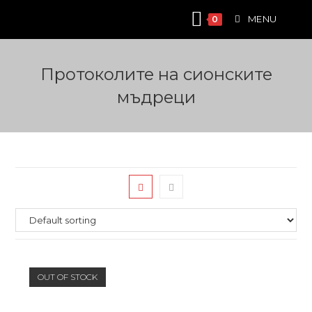
Skip
MENU
0
to
content
Протоколите на сионските
мъдреци
OUT OF STOCK