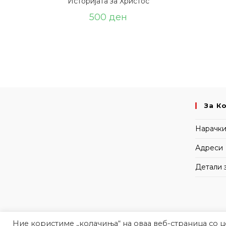
Историјата за Христос
500
ден
За К
Нарачк
Адреси
Детали 
Ние користиме „колачиња“ на оваа веб-страница со 