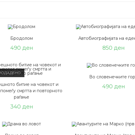
Бродолом
Автобиографијата на еден
490
ден
850
ден
РОДАДЕНО
Во словенечките го
шното битие на човекот и
490
ден
 помеѓу смртта и повторното
раѓање
340
ден