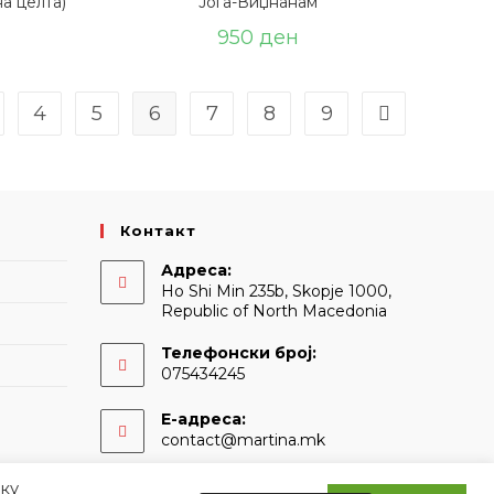
а целта)
Јога-Виџнанам
950
ден
4
5
6
7
8
9
Контакт
Адреса:
Ho Shi Min 235b, Skopje 1000,
Republic of North Macedonia
Телефонски број:
075434245
Е-адреса:
Opens
contact@martina.mk
in
your
ку