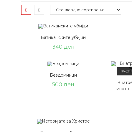
Ватиканските убијци
340
ден
РАСП
Бездомници
Внатре
500
ден
животот