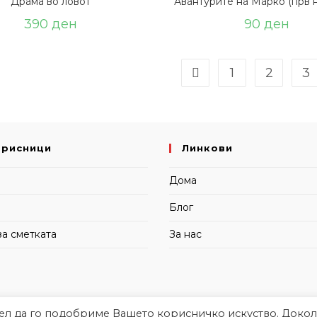
Драма во ловот
Авантурите на Марко (прв н
390
ден
90
ден
1
2
3
орисници
Линкови
и
Дома
Блог
за сметката
За нас
цел да го подобриме Вашето корисничко искуство. Докол