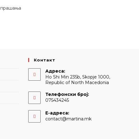
е прашања
Контакт
Адреса:
Ho Shi Min 235b, Skopje 1000,
Republic of North Macedonia
Телефонски број:
075434245
Е-адреса:
Opens
contact@martina.mk
in
your
application