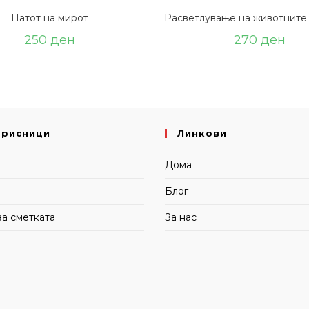
Патот на мирот
Расветлување на животнит
250
ден
270
ден
орисници
Линкови
и
Дома
Блог
за сметката
За нас