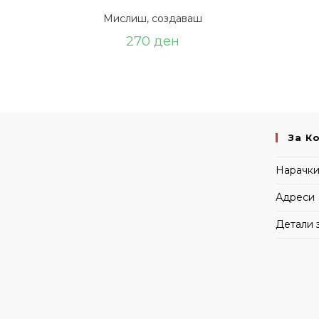
Мислиш, создаваш
270
ден
За К
Нарачк
Адреси
Детали 