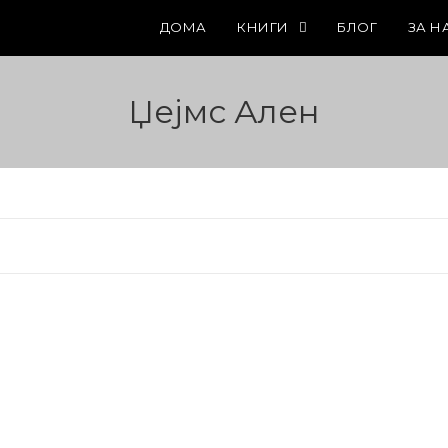
ДОМА
КНИГИ
БЛОГ
ЗА Н
Џејмс Ален