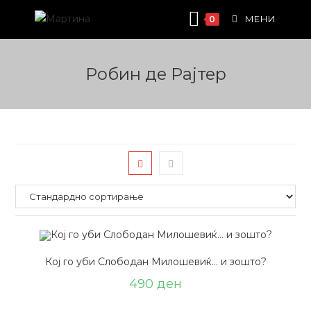
Skip
МЕНИ
0
to
content
Робин де Рајтер
Кој го уби Слободан Милошевиќ… и зошто?
490
ден