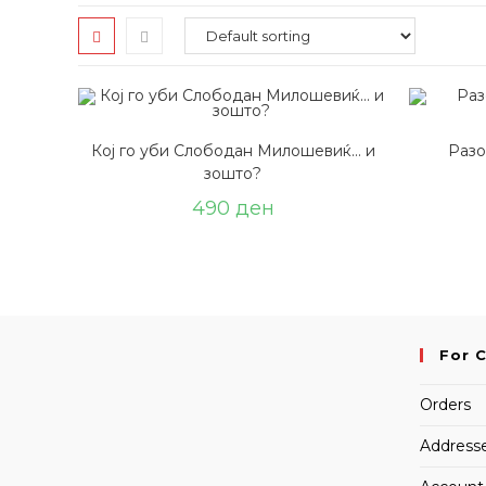
Кој го уби Слободан Милошевиќ… и
Разо
зошто?
490
ден
For 
Orders
Address