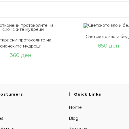
Светското зло и бед
ткриени протоколите на
850
ден
сионските мудреци
360
ден
Costumers
Quick Links
Home
es
Blog