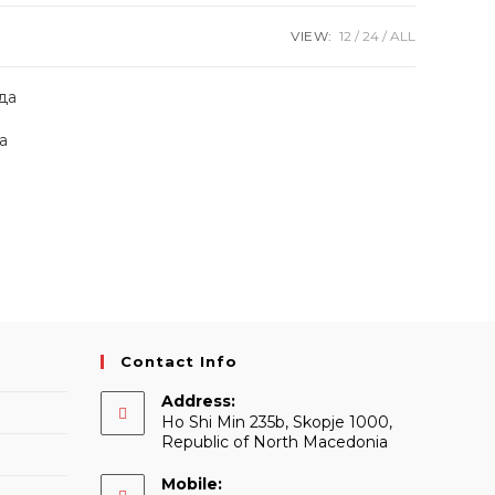
VIEW:
12
24
ALL
а
Contact Info
Address:
Ho Shi Min 235b, Skopje 1000,
Republic of North Macedonia
Mobile: