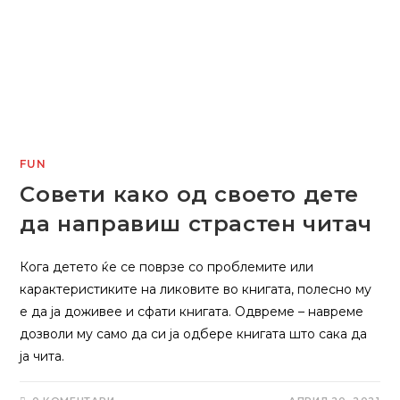
FUN
Совети како од своето дете
да направиш страстен читач
Кога детето ќе се поврзе со проблемите или
карактеристиките на ликовите во книгата, полесно му
е да ја доживее и сфати книгата. Одвреме – навреме
дозволи му само да си ја одбере книгата што сака да
ја чита.