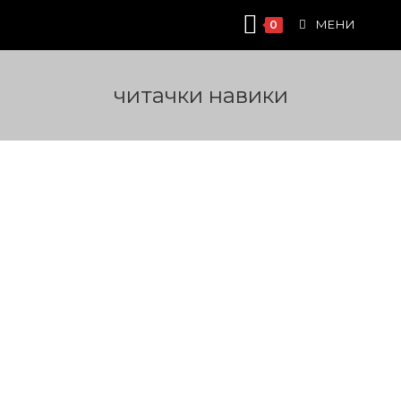
Skip
МЕНИ
0
to
content
читачки навики