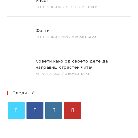
Унсет
СЕПТЕМВРИ 10, 2021
/
0 КОМЕНТАРИ
Факти
СЕПТЕМВРИ 7, 2021
/
0 КОМЕНТАРИ
Совети како од своето дете да
направиш страстен читач
АПРИЛ 20, 2021
/
0 КОМЕНТАРИ
Следи Нѐ
Отвори
Отвори
Отвори
Отвори
во
во
во
во
нов
нов
нов
нов