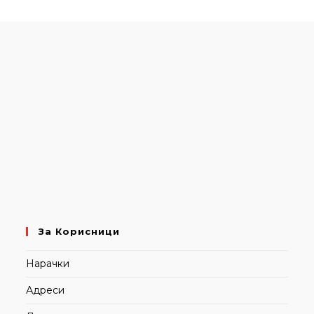
таб
таб
таб
таб
За Корисници
Нарачки
Адреси