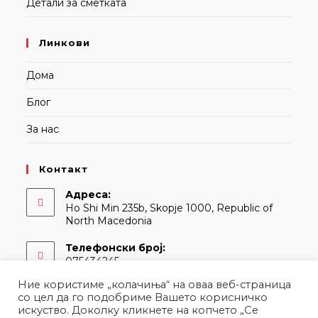
Детали за сметката
Линкови
Дома
Блог
За нас
Контакт
Адреса:
Ho Shi Min 235b, Skopje 1000, Republic of
North Macedonia
Телефонски број:
075434245
Ние користиме „колачиња“ на оваа веб-страница
Е-адреса:
со цел да го подобриме Вашето корисничко
Opens
contact@martina.mk
искуство. Доколку кликнете на копчето „Се
in